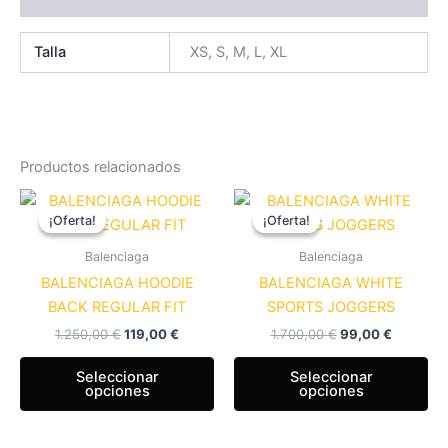
Talla
XS, S, M, L, XL
Productos relacionados
El
El
El
El
Este
Es
precio
precio
precio
precio
¡Oferta!
¡Oferta!
¡Oferta!
¡Oferta!
producto
pr
original
actual
original
actual
era:
es:
tiene
era:
es:
tie
Balenciaga
Balenciaga
1.250,00 €.
119,00 €.
1.700,00 €.
99,00 €.
múltiples
múl
BALENCIAGA HOODIE
BALENCIAGA WHITE
variantes.
var
BACK REGULAR FIT
SPORTS JOGGERS
Las
La
1.250,00
€
119,00
€
1.700,00
€
99,00
€
opciones
op
se
se
Seleccionar
Seleccionar
opciones
opciones
pueden
pu
elegir
ele
en
en