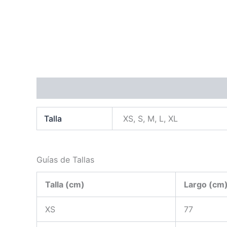
Información adicional
Guías de Tallas
Valora
Talla
XS, S, M, L, XL
Guías de Tallas
Talla (cm)
Largo (cm
XS
77