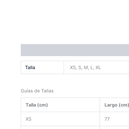
Información adicional
Guías de Tallas
Valora
Talla
XS, S, M, L, XL
Guías de Tallas
Talla (cm)
Largo (cm
XS
77