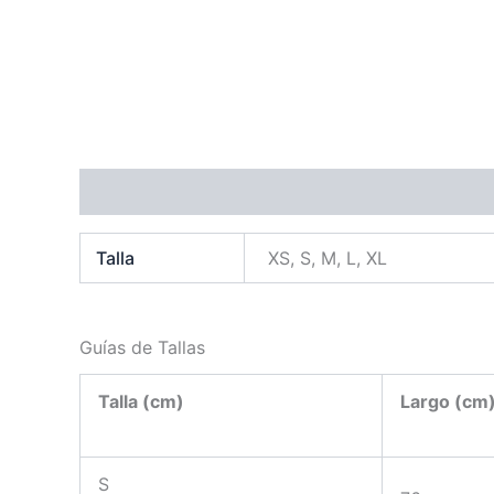
Información adicional
Guías de Tallas
Valora
Talla
XS, S, M, L, XL
Guías de Tallas
Talla (cm)
Largo (cm
S