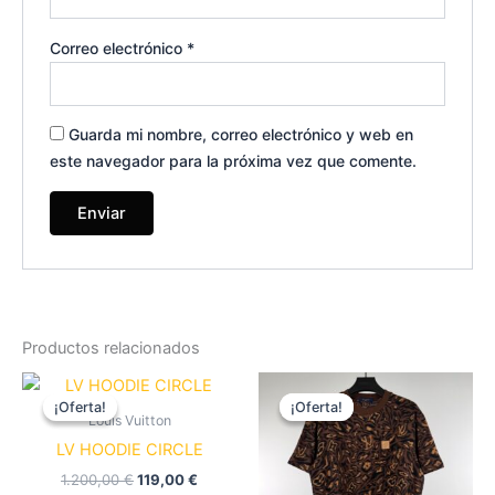
Correo electrónico
*
Guarda mi nombre, correo electrónico y web en
este navegador para la próxima vez que comente.
Productos relacionados
El
El
El
El
Este
Es
precio
precio
precio
precio
¡Oferta!
¡Oferta!
¡Oferta!
¡Oferta!
producto
pr
original
actual
original
actual
Louis Vuitton
era:
es:
tiene
era:
es:
tie
LV HOODIE CIRCLE
1.200,00 €.
119,00 €.
990,00 €.
75,00 €.
múltiples
múl
1.200,00
€
119,00
€
variantes.
var