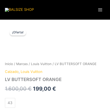
Ir
al
contenido
LV
El
El
BUTTERSOFT
¡Oferta!
ORANGE
precio
precio
cantidad
original
actual
era:
es:
1.600,00 €.
199,00 €.
Inicio
/
Marcas
/
Louis Vuitton
/ LV BUTTERSOFT ORANGE
Calzado
,
Louis Vuitton
LV BUTTERSOFT ORANGE
1.600,00
€
199,00
€
43