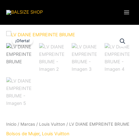
Ir
al
contenido
El
El
¡Oferta!
precio
precio
original
actual
era:
es:
3.500,00 €.
279,00 €.
Inicio
/
Marcas
/
Louis Vuitton
/ LV DIANE EMPREINTE BRUME
Bolsos de Mujer
,
Louis Vuitton