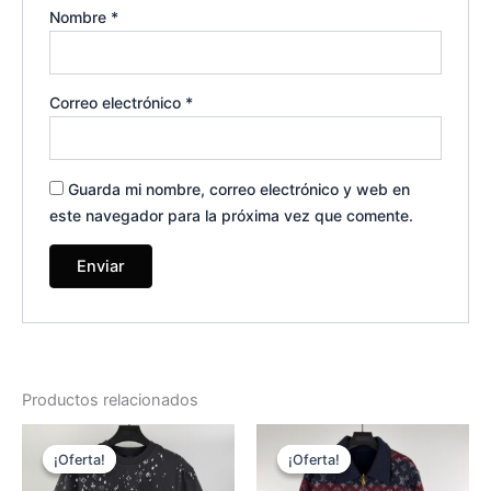
Nombre
*
Correo electrónico
*
Guarda mi nombre, correo electrónico y web en
este navegador para la próxima vez que comente.
Productos relacionados
El
El
El
El
Este
Es
precio
precio
precio
precio
¡Oferta!
¡Oferta!
¡Oferta!
¡Oferta!
producto
pr
original
actual
original
actual
era:
es:
tiene
era:
es:
tie