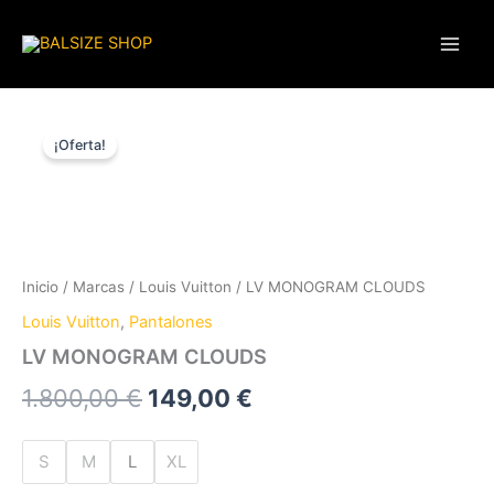
Ir
al
contenido
LV
El
El
MONOGRAM
¡Oferta!
CLOUDS
precio
precio
cantidad
original
actual
era:
es:
1.800,00 €.
149,00 €.
Inicio
/
Marcas
/
Louis Vuitton
/ LV MONOGRAM CLOUDS
Louis Vuitton
,
Pantalones
LV MONOGRAM CLOUDS
1.800,00
€
149,00
€
S
M
L
XL