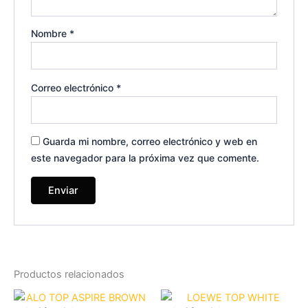
Nombre
*
Correo electrónico
*
Guarda mi nombre, correo electrónico y web en
este navegador para la próxima vez que comente.
Productos relacionados
El
El
El
El
Este
Es
precio
precio
precio
precio